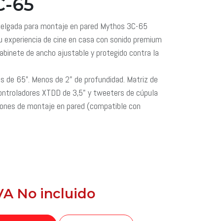
-65
adelgada para montaje en pared Mythos 3C-65
su experiencia de cine en casa con sonido premium
abinete de ancho ajustable y protegido contra la
es de 65”. Menos de 2" de profundidad. Matriz de
Controladores XTDD de 3,5" y tweeters de cúpula
ciones de montaje en pared (compatible con
.
IVA No incluido
​