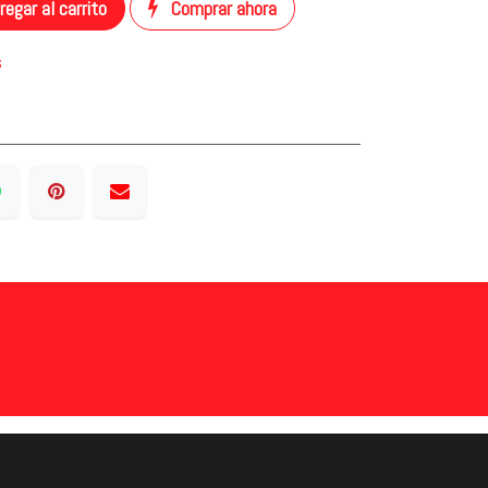
egar al carrito
Comprar ahora
s