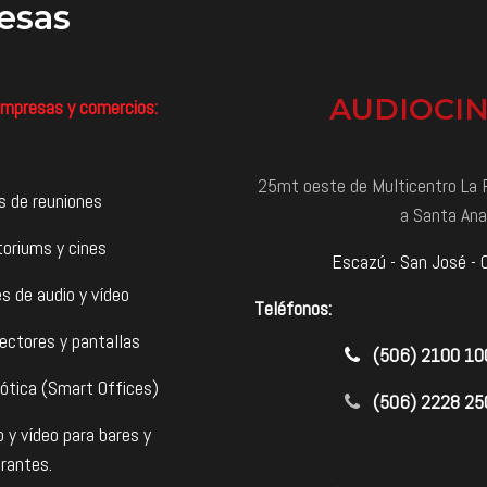
esas
AUDIOCI
mpresas y comercios:
25mt oeste de Multicentro La P
s de reuniones
a Santa Ana
toriums y cines
Escazú - San José - 
s de audio y vídeo
Teléfonos:
ectores y pantallas
​(506) 2100 1
ótica (Smart Offices)
(506) 2228 25
o y vídeo para bares y
rantes.