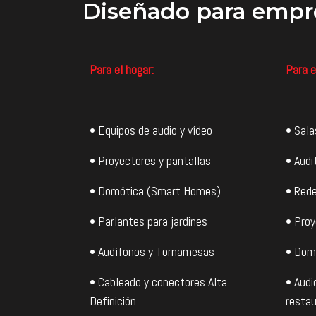
Diseñado
para empr
Para el hogar:
Para e
• Equipos de audio y vídeo
• Sala
• Proyectores y pantallas
• Audi
• Domótica (Smart Homes)
• Rede
• Parlantes para jardines
• Proy
• Audífonos y Tornamesas
• Dom
• Cableado y conectores Alta
• Audi
Definición
restau