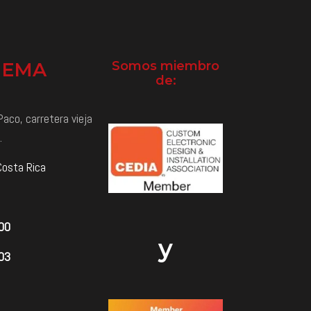
NEMA
Somos miembro
de:
aco, carretera vieja
.
Costa Rica
000
y
03