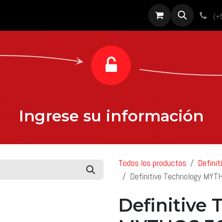
roductos
Servicios
Diseño
Proyectos
Sobre nosotros
Noti
(+
Ingrese su información
Todos los productos
Definit
Definitive Technology MYT
Definitive