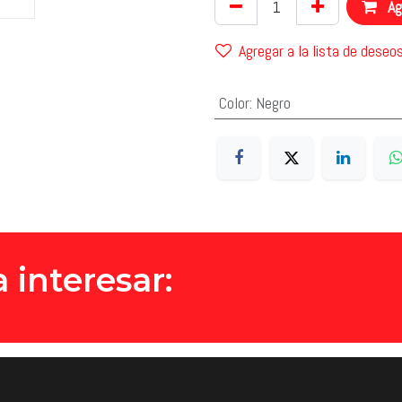
Agr
Agregar a la lista de deseo
Color
:
Negro
 interesar: