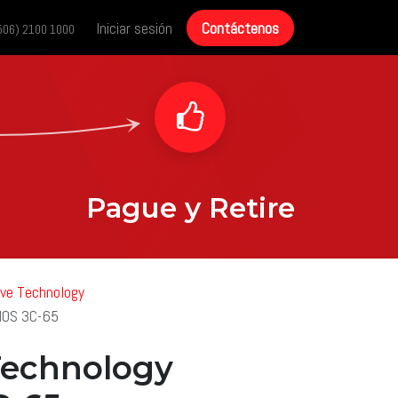
cias
Historias de éxito
Iniciar sesión
Contáctenos
Contáctenos
506) 2100 1000
Pague y Retire
ive Technology
HOS 3C-65
 Technology