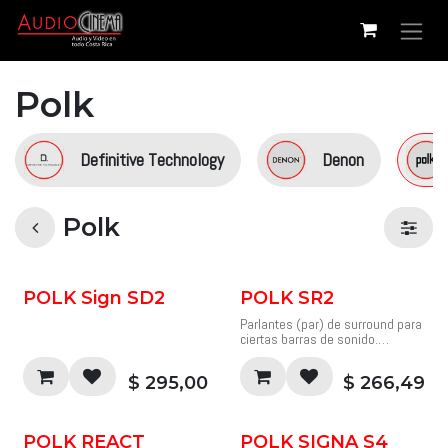
Ir al contenido
Polk
Definitive Technology
Denon
Polk
POLK Sign SD2
POLK SR2
Parlantes (par) de surround para
ciertas barras de sonido.
Sonido envolvente inalámbrico
SR2
$
295,00
$
266,49
Parlantes (Par) envolventes
inalámbricos para barras de
sonido seleccionadas
Agregue un verdadero sonido
POLK REACT
POLK SIGNA S4
envolvente inalámbrico a