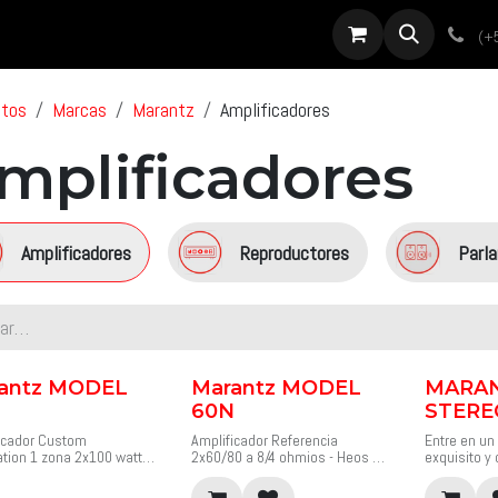
roductos
Servicios
Diseño
Proyectos
Sobre nosotros
Noti
(+
ctos
Marcas
Marantz
Amplificadores
mplificadores
Amplificadores
Reproductores
Parl
antz MODEL
Marantz MODEL
MARA
60N
STERE
icador Custom
Amplificador Referencia
Entre en u
lation 1 zona 2x100 watts
2x60/80 a 8/4 ohmios - Heos &
exquisito y 
os Heos.
HDMI.
sus fuentes
M1 es un amplificador
El MODELO 60n es un
en el hogar