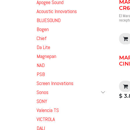
Apogee Sound
MA
Fabric
Precio
CR6
8 cana
Acoustic Innovations
Cuatro 
El Mar
HEOS i
BLUESOUND
recept
Custom
que ad
8x100 
Bogen
ilimit
transm
Precio
Chief
digital
config
una ex
Da Lite
quiene
versáti
Magnepan
MA
un son
CIN
Tamañ
NAD
Compat
R/RW. 
PSB
integr
2x60 o
Screen Innovations
Blueto
Sonos
Precio
$
3.
SONY
Valencia TS
VICTROLA
DALI