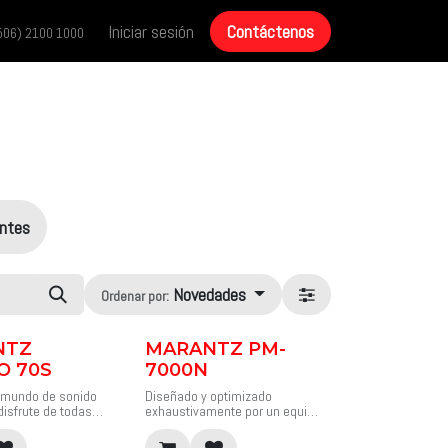
cias
Historias de éxito
Iniciar sesión
Contáctenos
Contáctenos
506) 2100 1000
antes
Novedades
Ordenar por:
NTZ
MARANTZ PM-
O 70S
7000N
n mundo de sonido
Diseñado y optimizado
disfrute de todas
exhaustivamente por un equipo
 de entretenimiento
que se basa en décadas de
 sin sobrecargar su
experiencia en alta fidelidad, el