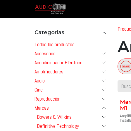
Ir al contenido
Inicio
Tienda
Marcas & P
Produ
Categorías
A
Todos los productos
Accesorios
Acondicionador Eléctrico
Amplificadores
Audio
Cine
Reproducción
Mar
Marcas
M1
Amplif
Bowers & Wilkins
Instal
8 ohmi
Definitive Technology
MODEL 