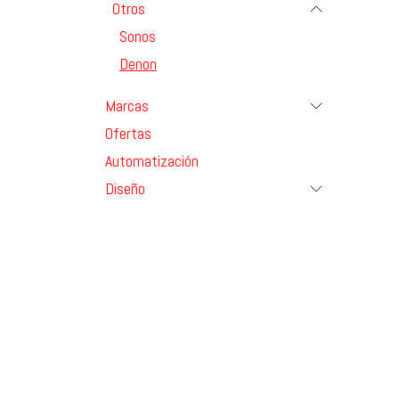
La DL-
Otros
mano e
Shirak
Sonos
Japón.
 Soni
Denon
 Bobi
 Hila
Marcas
Precio
Ofertas
Produc
pedido
Automatización
Diseño