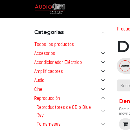
Ir al contenido
Inicio
Tienda
Marcas & P
Produ
Categorías
D
Todos los productos
Accesorios
Acondicionador Eléctrico
Amplificadores
Audio
Cine
Reproducción
Den
Reproductores de CD o Blue
Cartuc
móvil d
Ray
45KHz.
Denon 
Tornamesas
década