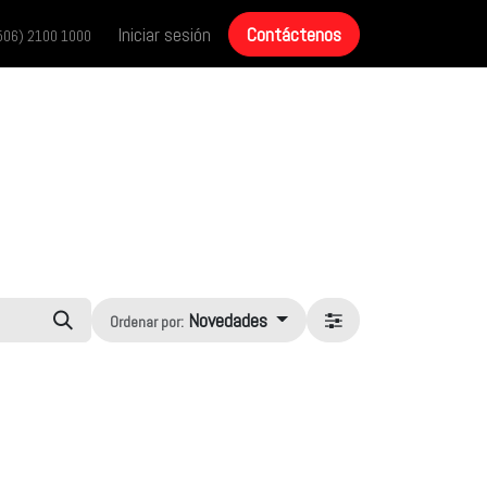
cias
Historias de éxito
Iniciar sesión
Contáctenos
Contáctenos
506) 2100 1000
Novedades
Ordenar por: