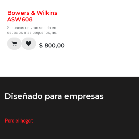
18 Hz +/-3dB 25~140 Hz.
frecuencia de alta calidad, y su
amplificador de clase D de 200
Precio USD$ 1.950,89 (Sin IVA).
W, estándar audiófilo, mantiene
Bowers & Wilkins
la unidad compacta funcionando
ASW608
a baja temperatura.
Si buscas un gran sonido en
Precio USD$ 950,00 (Sin IVA).
espacios más pequeños, no
puedes superar el ASW608, el
subwoofer más compacto de la
$
800,00
serie ASW.
Subwoofer 8" 200 watts -6dB @
23 Hz +/-3dB 32~140 Hz.
Precio USD$ 800,00 (Sin IVA).
Diseñado
para empresas
Para el hogar: