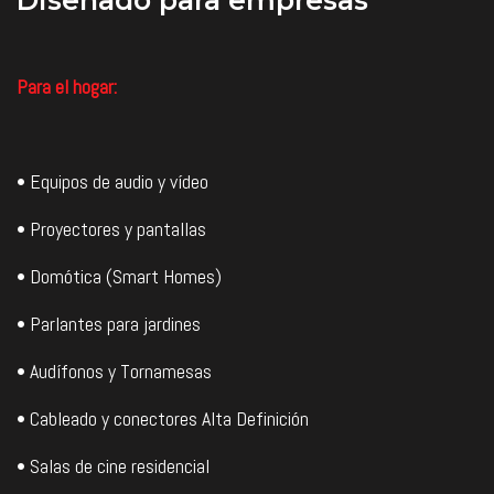
Diseñado
para empresas
funcione tan bien en un patio
con dos o cuatro altavoces más
trasero lleno de nieve como en
grandes. También es una opción
una acogedora sala de estar.
perfecta para patios pequeños o
jardines domésticos.
Precio US$343,78 (Sin IVA).
Para el hogar:
Precio US$271,87 (Sin IVA).
• Equipos de audio y vídeo
• Proyectores y pantallas
• Domótica (Smart Homes)
• Parlantes para jardines
• Audífonos y Tornamesas
• Cableado y conectores Alta Definición
• Salas de cine residencial