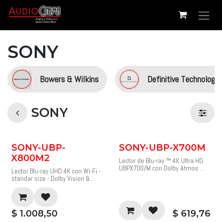
Ir al contenido
SONY
Bowers & Wilkins
Definitive Technology
SONY
SONY-UBP-
SONY-UBP-X700M
X800M2
Lector de Blu-ray ™ 4K Ultra HD
UBPX700/M con Dolby Atmos ® ,
Lector Blu-ray UHD 4K con Wi-Fi -
HDR, Wi-Fi para transmisión de
standar size - Dolby Vision &
video.
HDR10.
Vea la claridad visual
Vea la claridad visual
incomparable del Blu-ray™ 4K
incomparable del Blu-ray™ 4K
Ultra HD.
UHD.
$
1.008,50
$
619,76
Reproduce casi cualquier disco y
Escuche más detalles con audio
formato de archivo.