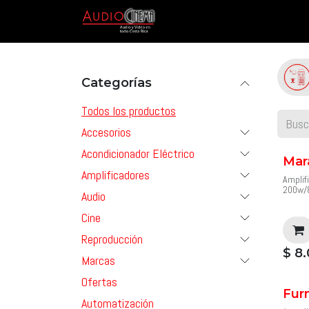
Ir al contenido
Inicio
Tienda
Marcas & P
Categorías
Todos los productos
Accesorios
Acondicionador Eléctrico
Mar
Amplificadores
Amplif
200w/
Audio
con H
Diseña
Cine
tecnol
combin
Reproducción
salida
$
8.
un gra
Marcas
para c
nivel 
Ofertas
para e
Furm
cine e
Automatización
 Fabr