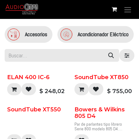
Ir al contenido
Accesorios
Acondicionador Eléctrico
ELAN 400 IC-6
SoundTube XT850
$
248,02
$
755,00
SoundTube XT550
Bowers & Wilkins
805 D4
Par de parlantes tipo librero
Serie 800 modelo 805 D4.
El altavoz de estantería 805 D4
es el modelo más compacto de